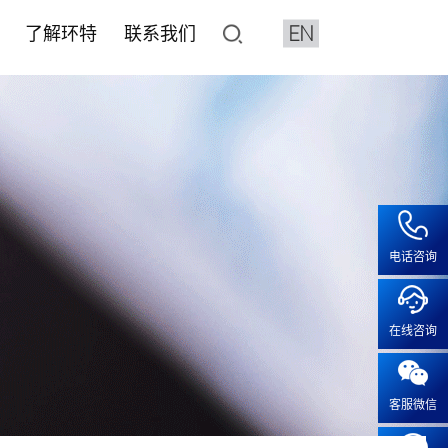
EN
了解环特
联系我们
了解环特
联系我们
像与分析设备系统
平台
水质检测HJ1455标准解决
化妆品CRO
人体临床平台
加入我们
鱼3D行为分析系统
价与筛选
健食品评价
健食品
• 产品注册备案
• 保健食品人体试食试验
• 人才招聘
特殊化妆品注册
2D行为分析系统
效评价
• 化妆品人体功效试验
• 成长在环特
系统疾病
普通化妆品备案功效评价
像系统
• 化妆品特证备案
疾病
化妆品注册备案基础检测CMA
电话咨询
工作站
模型实验服务
• 人体功效评价研究
露系统
• 斑马鱼功效评价及研究
疫
血流分析系统
在线咨询
• 体外/细胞实验功效评价及研
疾病
智鱼优检
• 离体毛囊功效评价
科研服务
• 皮肤外植体功效评价及研究
客服微信
科研服务
• 功效评价报告证书
安全评价