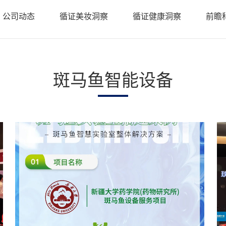
• 斑马鱼基因敲降（沉默）
• 类器官
公司动态
循证美妆洞察
循证健康洞察
前瞻
• 斑马鱼基因敲入
• PDX科
智鱼优检认证
• 斑马鱼转基因制备
• 基因编
• 基因编辑用于罕见病研究
• 证书查询
斑马鱼智能设备