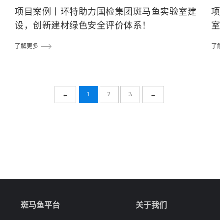
台
项目案例丨环特助力国检集团斑马鱼实验室建
项
设，创新建材绿色安全评价体系！
了解更多
了
←
1
2
3
→
斑马鱼平台
关于我们