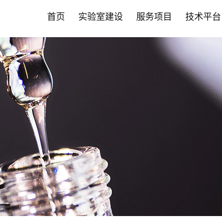
首页
实验室建设
服务项目
技术平台
首页
实验室建设
服务项目
技术平台
智能化斑马鱼养殖系统
营养保健食品CRO
斑马鱼技术平台
新闻中心
斑马鱼成
药物
哺乳动物
合作伙伴
• 实验室系统建设
• 功效评价
• 品系构建与定制服务
• 公司动态
• 成/幼
• 药效评
• 营养保
• 营养保
允许声称24项功效
肿瘤疾病
• 智能自动喂食系统
• 功效评价
• 循证美妆洞察
• 高通量
• 药物功
• 药物
其他新功效研究
心脑血管
• 养殖设备系统
• PDX技术
• 循证健康洞察
• 全景成
• 科研服务
• 化妆品
神经系统
• 安全性评价
• 斑马鱼培养箱
• 斑马鱼抗体
• 前瞻科研洞察
• 高通量
• 大小鼠
• 科研院所
代谢疾病
• 人体试食 /真实世界研究
肝肾疾病
• 其它设备系统
• 斑马鱼实验常见问题FAQ
• 斑马鱼智能设备
• 毒理暴
• 益生菌产品评价
炎症与免
• 常见问题FAQ
• 心率与
骨骼肌肉
基因编辑技术平台
科研服务
• 保健食品"蓝帽"注册备案
肠
• EBE认证 /循证功效
• 斑马鱼基因编辑服务
• 斑马鱼
口服美容
• 功效评价报告证书
其他疾病
• 斑马鱼基因敲除
• 大小鼠
• 非临床