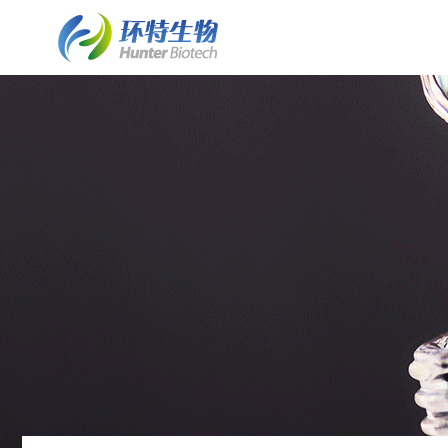
了解斑马鱼实验室建设
斑马鱼实验室建设
细胞/离体组织技术平台
了解环特
• 业务简介
• 斑马鱼实验室建设业务介绍
• 保健食品体外细胞实验
• 环特简介
• 实验室常见问题FAQ
• 水质检测HJ1455标准解决方案
• 化妆品体外细胞实验
• 企业文化
• 客户案例列表
• 斑马鱼实验室系统建设
• 皮肤外植体功效评价
• 资质荣誉
• 案例详情
• 斑马鱼养殖/自动喂食系统
• 发展历程
• 斑马鱼2D/3D行为分析系统
• 专家团队
• 斑马鱼全景成像系统
• 技术成果
类器官技术平台
• 斑马鱼培养箱
• 类器官培养构建服务
• 斑马鱼高通量工作站
• 培养基/培养试剂
• 其它设备系统