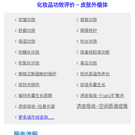
化妆品功效评价 - 皮肤外植体
抗皱功效
紧致功效
舒缓功效
屏障修护
保湿功效
抗炎功效
抗糖化功效
改善线粒体功能
抗氧化功效
美白功效
朗格汉斯细胞的保护
抵抗高温热老化
抵抗光损伤
促进毛囊生长
维持毛囊生长周期
透皮吸收-Franz扩散池
透皮吸收-空间质谱成像
透皮吸收-拉曼光谱
更多请在线咨询……
服务流程