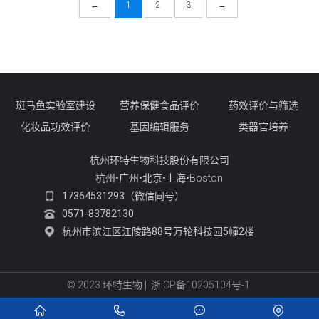
←
1
2
3
→
斑马鱼实验室建设
营养保健食品评价
药效评价与筛选
化妆品功效评价
基因编辑服务
类器官培养
杭州环特生物科技股份有限公司
杭州•广州•北京•上海•Boston
17364531293（微信同号）
0571-83782130
杭州市滨江区江陵路88号万轮科技园5幢2楼
© 2023 环特生物
|
浙ICP备10205104号-1