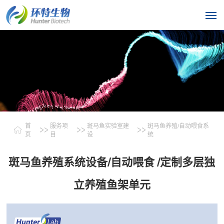
首
服务项
斑马鱼实验室建
斑马鱼养殖/自动喂食系
>>
>>
>>
页
目
设
统
斑马鱼养殖系统设备/自动喂食 /定制多层独
立养殖鱼架单元