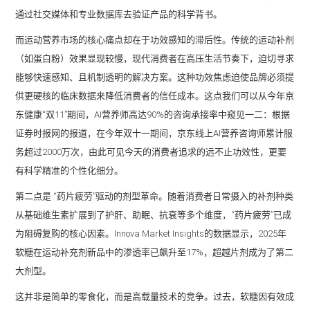
通过社交媒体和专业数据库去验证产品的科学背书。
而运动营养市场的核心痛点却在于功效感知的滞后性。传统的运动补剂
（如蛋白粉）效果显现较慢，现代消费者在高压生活节奏下，迫切寻求
能够快速感知、且机制透明的解决方案。这种功效焦虑迫使品牌必须提
供更硬核的临床数据来降低消费者的信任成本。这点我们可以从今年京
东健康“双11”期间，AI营养师高达90%的咨询承接率中窥见一二：根据
证券时报网的报道，在今年双十一期间，京东线上AI营养咨询师累计服
务超过2000万次，由此可见今天的消费者追求的远不止功效性，更要
有科学精准的个性化细分。
第二点是 “药片疲劳”驱动的剂型革命。随着消费者日常摄入的补剂种类
从基础维生素扩展到了护肝、助眠、抗衰等多个维度，“药片疲劳”已成
为阻碍复购的核心因素。Innova Market Insights的数据显示，2025年
软糖在运动补充剂新品中的渗透率已飙升至17%，超越片剂成为了第二
大剂型。
这并非是简单的零食化，而是高载量技术的竞争。过去，软糖因有效成