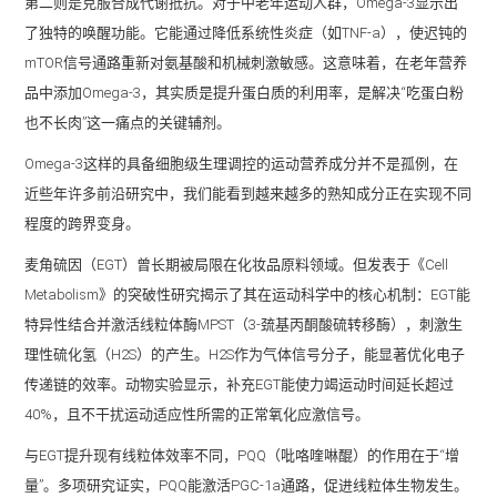
第二则是克服合成代谢抵抗。对于中老年运动人群，Omega-3显示出
了独特的唤醒功能。它能通过降低系统性炎症（如TNF-a），使迟钝的
mTOR信号通路重新对氨基酸和机械刺激敏感。这意味着，在老年营养
品中添加Omega-3，其实质是提升蛋白质的利用率，是解决“吃蛋白粉
也不长肉”这一痛点的关键辅剂。
Omega-3这样的具备细胞级生理调控的运动营养成分并不是孤例，在
近些年许多前沿研究中，我们能看到越来越多的熟知成分正在实现不同
程度的跨界变身。
麦角硫因（EGT）曾长期被局限在化妆品原料领域。但发表于《Cell
Metabolism》的突破性研究揭示了其在运动科学中的核心机制：EGT能
特异性结合并激活线粒体酶MPST（3-巯基丙酮酸硫转移酶），刺激生
理性硫化氢（H2S）的产生。H2S作为气体信号分子，能显著优化电子
传递链的效率。动物实验显示，补充EGT能使力竭运动时间延长超过
40%，且不干扰运动适应性所需的正常氧化应激信号。
与EGT提升现有线粒体效率不同，PQQ（吡咯喹啉醌）的作用在于“增
量”。多项研究证实，PQQ能激活PGC-1a通路，促进线粒体生物发生。