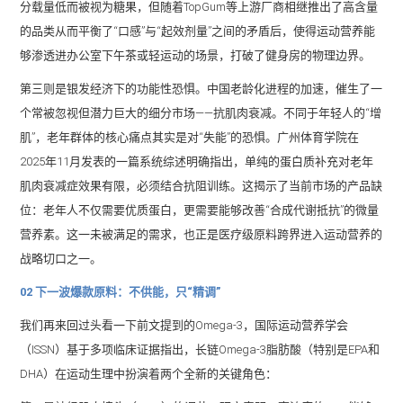
分载量低而被视为糖果，但随着TopGum等上游厂商相继推出了高含量
的品类从而平衡了“口感”与“起效剂量”之间的矛盾后，使得运动营养能
够渗透进办公室下午茶或轻运动的场景，打破了健身房的物理边界。
第三则是银发经济下的功能性恐惧。中国老龄化进程的加速，催生了一
个常被忽视但潜力巨大的细分市场——抗肌肉衰减。不同于年轻人的“增
肌”，老年群体的核心痛点其实是对“失能”的恐惧。广州体育学院在
2025年11月发表的一篇系统综述明确指出，单纯的蛋白质补充对老年
肌肉衰减症效果有限，必须结合抗阻训练。这揭示了当前市场的产品缺
位：老年人不仅需要优质蛋白，更需要能够改善“合成代谢抵抗”的微量
营养素。这一未被满足的需求，也正是医疗级原料跨界进入运动营养的
战略切口之一。
02 下一波爆款原料：不供能，只“精调”
我们再来回过头看一下前文提到的Omega-3，国际运动营养学会
（ISSN）基于多项临床证据指出，长链Omega-3脂肪酸（特别是EPA和
DHA）在运动生理中扮演着两个全新的关键角色：