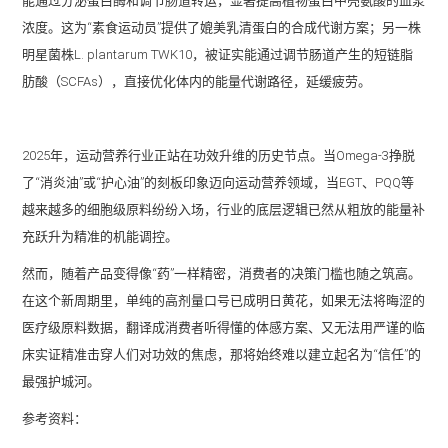
能通过分泌蛋白酶和调节肠道转运，显著提高植物蛋白中亮氨酸的血浆
浓度。这为“素食运动员”提供了媲美乳清蛋白的合成代谢方案；另一株
明星菌株L. plantarum TWK10，被证实能通过调节肠道产生的短链脂
肪酸（SCFAs），直接优化体内的能量代谢路径，延缓疲劳。
2025年，运动营养行业正站在功效升维的历史节点。当Omega-3挣脱
了“消炎油”或“护心油”的刻板印象迈向运动营养领域，当EGT、PQQ等
越来越多的细胞级原料纷纷入场，行业的底层逻辑已然从粗放的能量补
充跃升为精准的机能调控。
然而，随着产品变得像“药”一样精密，消费者的决策门槛也随之筑高。
在这个新周期里，单纯的高剂量口号已成明日黄花，如果无法将晦涩的
医疗级原料数据，翻译成消费者听得懂的体感方案、又无法用严谨的临
床实证精准击穿人们对功效的焦虑，那将始终难以建立起名为“信任”的
最强护城河。
参考资料：