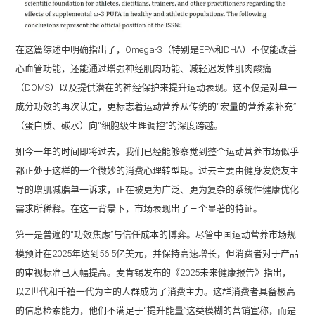
在这篇综述中明确指出了，Omega-3（特别是EPA和DHA）不仅能改善
心血管功能，还能通过增强神经肌肉功能、减轻迟发性肌肉酸痛
（DOMS）以及提供潜在的神经保护来提升运动表现。这不仅是对单一
成分功效的再次认定，更标志着运动营养从传统的“宏量的营养素补充”
（蛋白质、碳水）向“细胞级生理调控”的深度跨越。
如今一年的时间即将过去，我们已经能够察觉到整个运动营养市场似乎
都正处于这样的一个微妙的消费心理转型期。过去主要由健身发烧友主
导的增肌减脂单一诉求，正在被更为广泛、更为复杂的系统性健康优化
需求所稀释。在这一背景下，市场表现出了三个显著的特证。
第一是普遍的“功效焦虑”与信任成本的博弈。尽管中国运动营养市场规
模预计在2025年达到56.5亿美元，并保持高速增长，但消费者对于产品
的审视标准已大幅提高。麦肯锡发布的《2025未来健康报告》指出，
以Z世代和千禧一代为主的人群成为了消费主力。这群消费者具备极高
的信息检索能力，他们不满足于“提升能量”这类模糊的营销宣称，而是